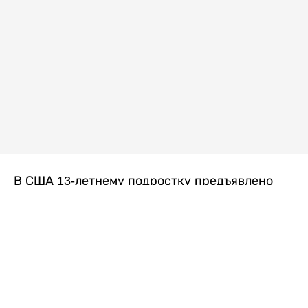
В США 13-летнему подростку предъявлено
обвинение в убийстве второй степени после
гибели его 14-летней сводной сестры. По
версии следствия, трагедия произошла
вскоре после ссоры между детьми, передает
Liter.kz
со ссылкой на
kmph.com
.
Как сообщили в полиции, девочка получила