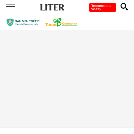
Подписка на
газету