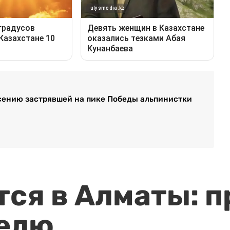
сению застрявшей на пике Победы альпинистки
ся в Алматы: п
елю