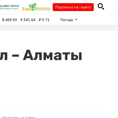
Подписка на газету
Погода
$
469.93
€
541.64
₽
5.71
л – Алматы