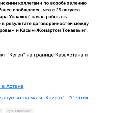
анскими коллегами по возобновлению
анее сообщалось, что с 25 августа
ыра-Унаажол” начал работать
о в результате договоренностей между
аровым и Касым-Жомартом Токаевым”,
кт “Кеген” на границе Казахстана и
 в Астане
апустят на матч “Кайрат” - “Селтик”
т
пункт пропуска