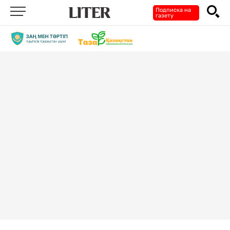
Подписка на
газету