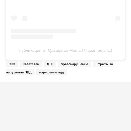
Публикация от Qazaqstan Media (@qazmedia.kz)
СКО
Казахстан
ДТП
правонарушение
штрафы за
нарушение ПДД
нарушение пдд