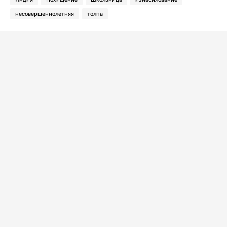
несовершеннолетняя
толпа