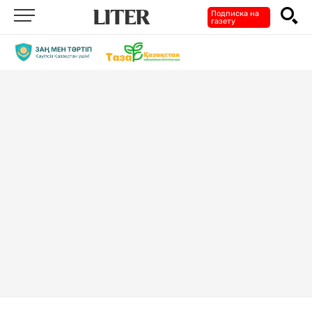
Подписка на
газету