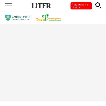
Подписка на
газету