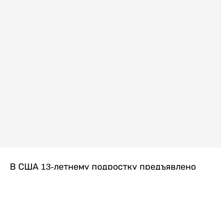
В США 13-летнему подростку предъявлено
обвинение в убийстве второй степени после
гибели его 14-летней сводной сестры. По
версии следствия, трагедия произошла