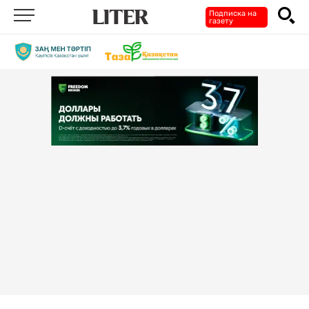
Подписка на
газету