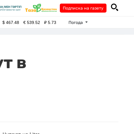
Подписка на газету
Погода
$
467.48
€
539.52
₽
5.73
т в