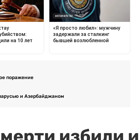
тое поражение
Беларусью и Азербайджаном
мерти избили и