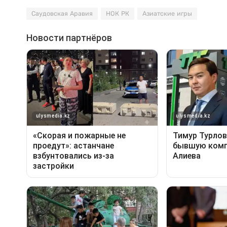
Саудовская Аравия
НОК РК
Азиатские игры