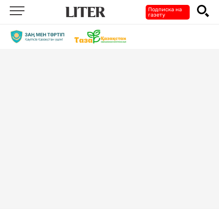
Подписка на
газету