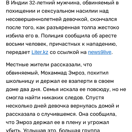
В Индии 32-летний мужчина, обвиняемый в
похищении и сексуальном насилии над
несовершеннолетней девочкой, скончался
после того, как разъяренная толпа жестоко
избила его в. Полиция сообщила об аресте
восьми человек, причастных к нападению,
передает
Liter.kz
со ссылкой на
news9live
.
Местные жители рассказали, что
обвиняемый, Мохаммад Эмроз, похитил
школьницу и держал ее взаперти в своем
доме два дня. Семья искала ее повсюду, но не
смогла найти никаких следов. Спустя
несколько дней девочка вернулась домой и
рассказала о случившемся. Она сообщила,
что Эмроз держал ее в плену и угрожал
убить. Услышав это, большая группа