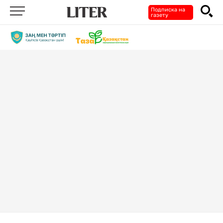
Подписка на
газету