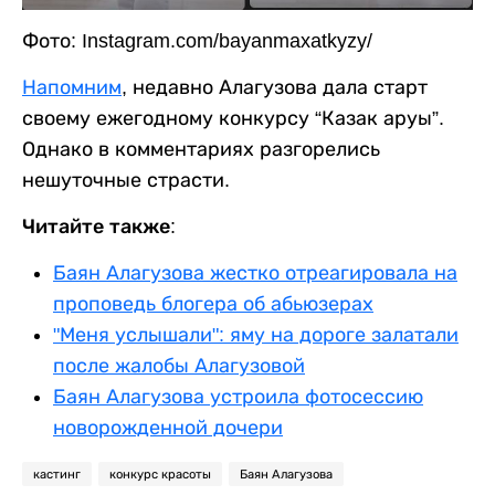
Фото: Instagram.com/bayanmaxatkyzy/
Напомним
, недавно Алагузова дала старт
своему ежегодному конкурсу “Казак аруы”.
Однако в комментариях разгорелись
нешуточные страсти.
Читайте также:
Баян Алагузова жестко отреагировала на
проповедь блогера об абьюзерах
"Меня услышали": яму на дороге залатали
после жалобы Алагузовой
Баян Алагузова устроила фотосессию
новорожденной дочери
кастинг
конкурс красоты
Баян Алагузова