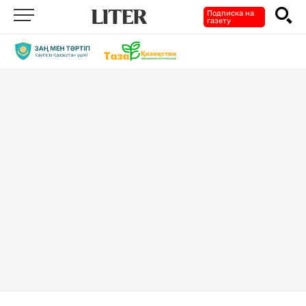
Подписка на
газету