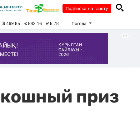
Подписка на газету
Погода
$
469.85
€
542.16
₽
5.78
скошный приз