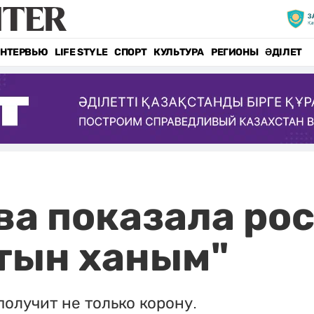
НТЕРВЬЮ
LIFE STYLE
СПОРТ
КУЛЬТУРА
РЕГИОНЫ
ӘДІЛЕТ
ва показала ро
тын ханым"
олучит не только корону.