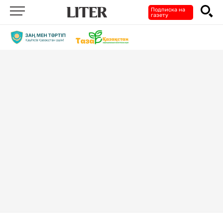
Подписка на
газету