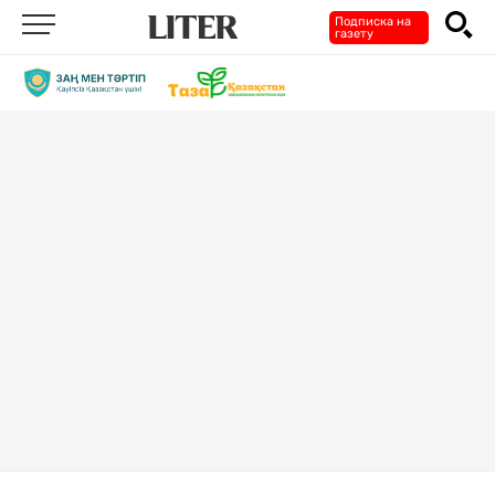
Подписка на
газету