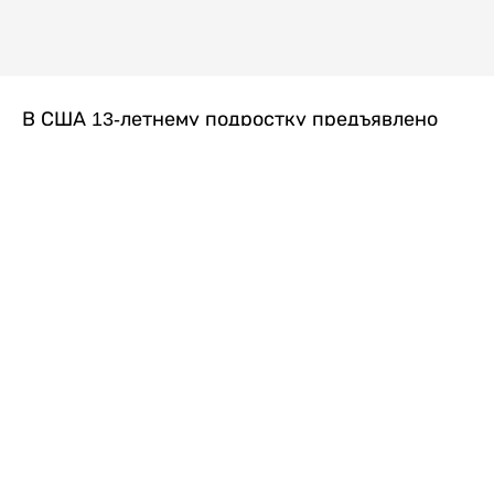
В США 13-летнему подростку предъявлено
обвинение в убийстве второй степени после
гибели его 14-летней сводной сестры. По
версии следствия, трагедия произошла
вскоре после ссоры между детьми, передает
Liter.kz
со ссылкой на
kmph.com
.
Как сообщили в полиции, девочка получила
огнестрельное ранение в голову. Она
скончалась от полученных травм.
Во время происшествия в доме находились
несколько человек, в том числе пятилетний
ребенок. Правоохранительные органы не