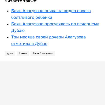
Читайте также:
Баян Алагузова сняла на видео своего
болтливого ребенка
Баян Алагузова прогулялась по вечернему
Дубаю
Три месяца своей дочери Алагузова
отметила в Дубае
дочь
Семья
Баян Алагузова