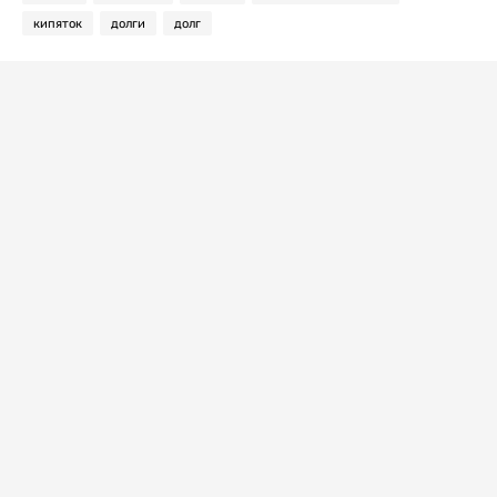
кипяток
долги
долг