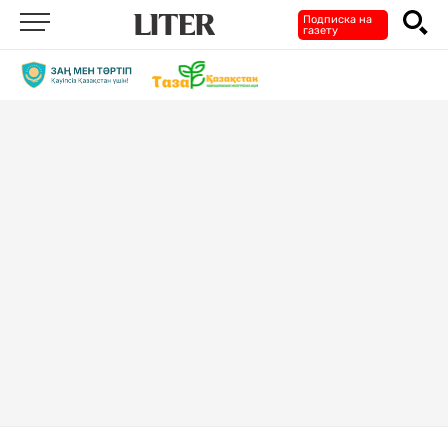
Подписка на
газету