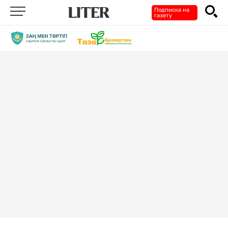
Подписка на
газету