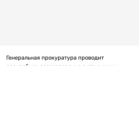
Генеральная прокуратура проводит
досудебное расследование в отношении
преступной группы, длительное время
занимавшейся экономической контрабандой
товаров из Китая в Казахстан, передает
Liter.kz
со ссылкой на Генпрокуратуру РК.
"Следствием установлено, что из 37
компаний, только по двум
аффилированным предприятиям