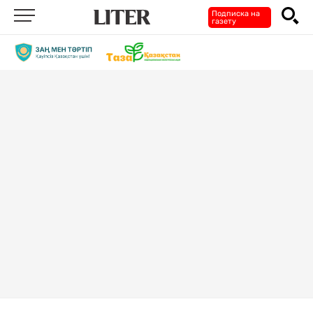
Подписка на
газету