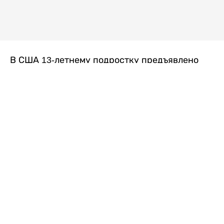
В США 13-летнему подростку предъявлено
обвинение в убийстве второй степени после
гибели его 14-летней сводной сестры. По
версии следствия, трагедия произошла
вскоре после ссоры между детьми, передает
Liter.kz
со ссылкой на
kmph.com
.
Как сообщили в полиции, девочка получила
огнестрельное ранение в голову. Она
скончалась от полученных травм.
Во время происшествия в доме находились
несколько человек, в том числе пятилетний