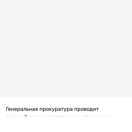
Генеральная прокуратура проводит
досудебное расследование в отношении
преступной группы, длительное время