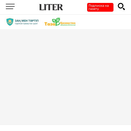
Подписка на
газету