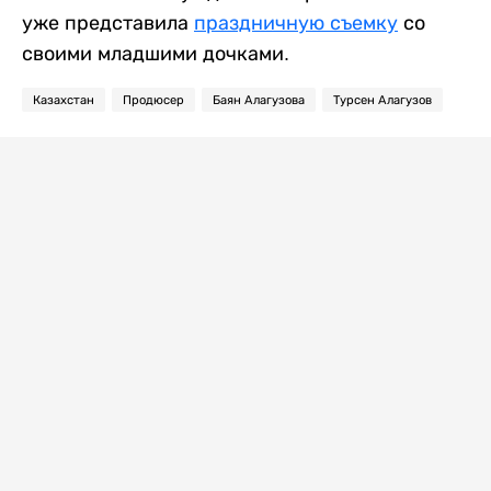
уже представила
праздничную съемку
со
своими младшими дочками.
Казахстан
Продюсер
Баян Алагузова
Турсен Алагузов