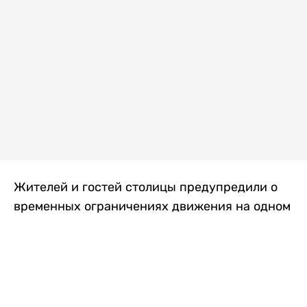
Жителей и гостей столицы предупредили о
временных ограничениях движения на одном
из самых загруженных проспектов города.
Причиной станут дорожные работы, которые
продлятся два дня, передает
Liter.kz
.
По информации городских служб, с 7 по 8