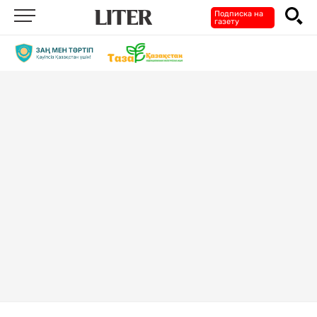
Подписка на
газету