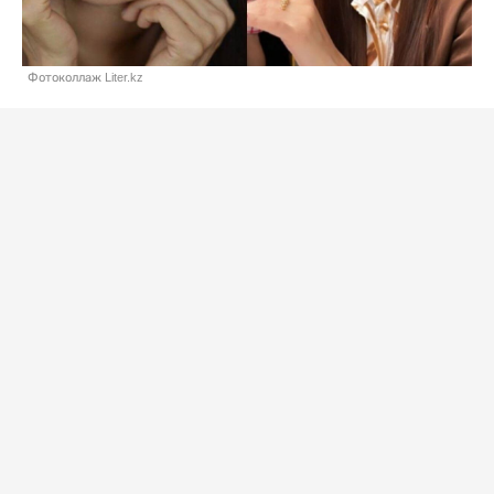
Фотоколлаж Liter.kz