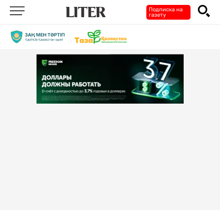
Подписка на
газету