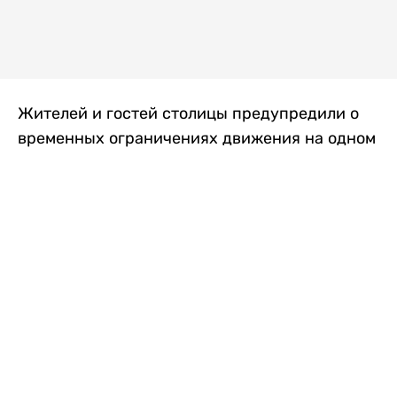
Жителей и гостей столицы предупредили о
временных ограничениях движения на одном
из самых загруженных проспектов города.
Причиной станут дорожные работы, которые
продлятся два дня, передает
Liter.kz
.
По информации городских служб, с 7 по 8
августа на проспекте Кабанбай батыра
пройдет ремонт дорожного покрытия. В связи
с этим движение будет частично ограничено
на участке от улицы Калкаман до улицы
Сарайшык. Полностью перекрывать дорогу не