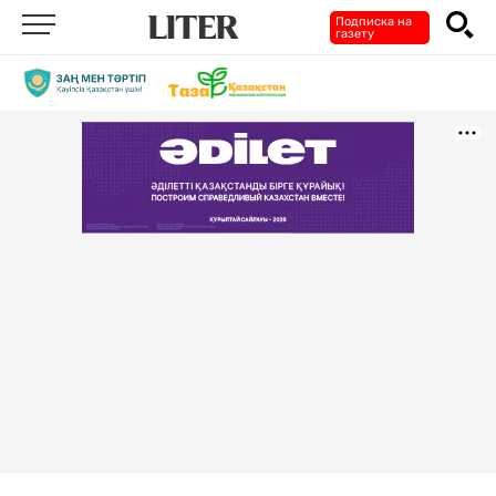
Подписка на
газету