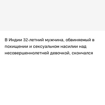
В Индии 32-летний мужчина, обвиняемый в
похищении и сексуальном насилии над
несовершеннолетней девочкой, скончался
после того, как разъяренная толпа жестоко
избила его в. Полиция сообщила об аресте
восьми человек, причастных к нападению,
передает
Liter.kz
со ссылкой на
news9live
.
Местные жители рассказали, что
обвиняемый, Мохаммад Эмроз, похитил
школьницу и держал ее взаперти в своем