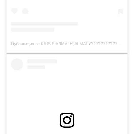
Публикация от KRIS.P АЛМАТЫ|ALMATY????????????⚠️???? (@krisp__almaty)