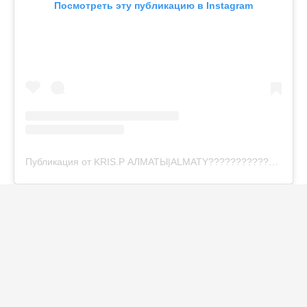
Посмотреть эту публикацию в Instagram
Публикация от KRIS.P АЛМАТЫ|ALMATY????????????⚠️???? (@krisp__almaty)