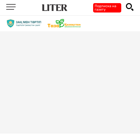
Подписка на
газету