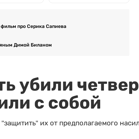
а фильм про Серика Сапиева
пьяным Димой Биланом
ть убили четвер
или с собой
"защитить" их от предполагаемого насил