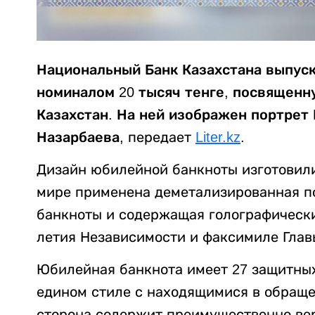
Национальный Банк Казахстана выпус
номиналом 20 тысяч тенге, посвященн
Казахстан. На ней изображен портрет
Назарбаева,
передает
Liter.kz
.
Дизайн юбилейной банкноты изготовили
мире применена деметализированная по
банкноты и содержащая голографически
летия Независимости и факсимиле Глав
Юбилейная банкнота имеет 27 защитных
едином стиле с находящимися в обращ
сторона содержит преимущественно ве