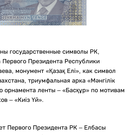
ны государственные символы РК,
а Первого Президента Республики
ева, монумент «Қазақ Елі», как символ
ахстана, триумфальная арка «Мәнгілік
о орнамента ленты – «Басқұр» по мотивам
в – «Киіз Үй».
ет Первого Президента РК – Елбасы