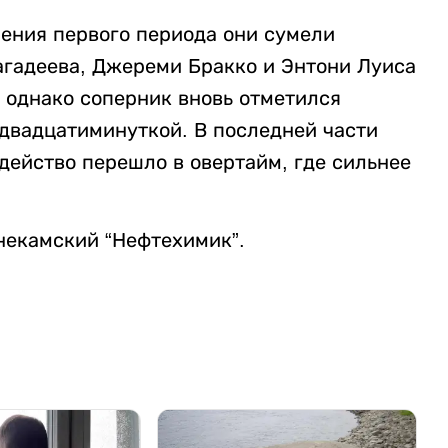
шения первого периода они сумели
агадеева, Джереми Бракко и Энтони Луиса
 однако соперник вновь отметился
двадцатиминуткой. В последней части
действо перешло в овертайм, где сильнее
некамский “Нефтехимик”.