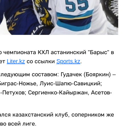
о чемпионата КХЛ астанинский "Барыс" в
ает
Liter.kz
со ссылки
Sports.kz
.
следующим составом: Гудачек (Бояркин) –
Биграс-Ножье, Луис-Шапю-Савицкий;
-Петухов; Сергиенко-Кайыржан, Асетов-
лся казахстанский клуб, соперником же
во всей лиге.