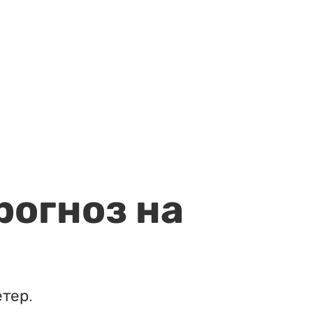
рогноз на
етер.