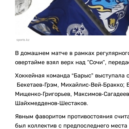
sports.kz
В домашнем матче в рамках регулярног
овертайме взял верх над "Сочи", перед
Хоккейная команда “Барыс” выступала 
Бекетаев-Грэм, Михайлис-Вей-Бракко; 
Мищенко-Григорьев, Максимов-Сагадеев
Шайхмедденов-Шестаков.
Явным фаворитом противостояния счита
был коллектив с предпоследнего места 