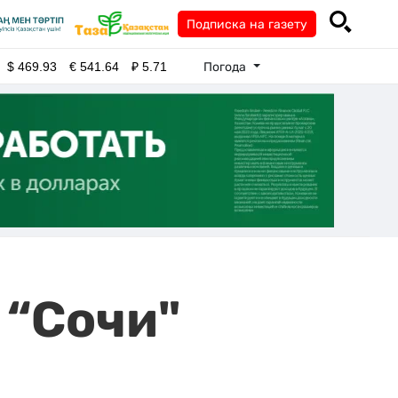
Подписка на газету
Погода
$
469.93
€
541.64
₽
5.71
 “Сочи"