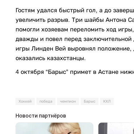
Гостям удался быстрый гол, а до завер
увеличить разрыв. Три шайбы Антона С
помогли хозяевам переломить ход игры,
дважды и повел перед заключительной 
игры Линден Вей выровнял положение, 
оказались казахстанцы.
4 октября “Барыс” примет в Астане ниж
Хоккей
победа
чемпион
Барыс
КХЛ