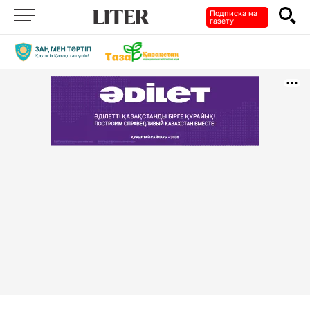
Подписка на
газету