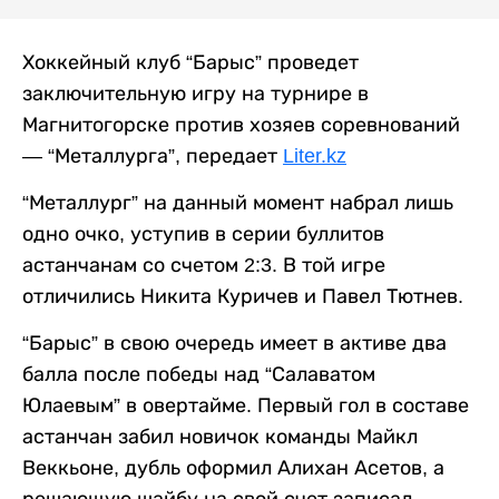
Хоккейный клуб “Барыс” проведет
заключительную игру на турнире в
Магнитогорске против хозяев соревнований
— “Металлурга”, передает
Liter.kz
“Металлург” на данный момент набрал лишь
одно очко, уступив в серии буллитов
астанчанам со счетом 2:3. В той игре
отличились Никита Куричев и Павел Тютнев.
“Барыс” в свою очередь имеет в активе два
балла после победы над “Салаватом
Юлаевым” в овертайме. Первый гол в составе
астанчан забил новичок команды Майкл
Веккьоне, дубль оформил Алихан Асетов, а
решающую шайбу на свой счет записал