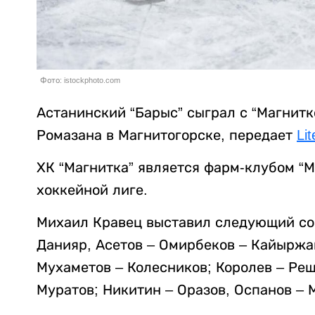
Фото: istockphoto.com
Астанинский “Барыс” сыграл с “Магнитк
Ромазана в Магнитогорске, передает
Lit
ХК “Магнитка” является фарм-клубом “М
хоккейной лиге.
Михаил Кравец выставил следующий сос
Данияр, Асетов – Омирбеков – Кайыржан
Мухаметов – Колесников; Королев – Ре
Муратов; Никитин – Оразов, Оспанов – 