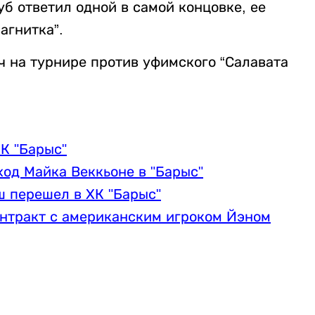
уб ответил одной в самой концовке, ее
агнитка”.
тч на турнире против уфимского “Салавата
К "Барыс"
од Майка Веккьоне в "Барыс"
 перешел в ХК "Барыс"
онтракт с американским игроком Йэном