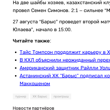
На две шайбы хозяев, казахстанский кл
провел Семен Симонов. 2:1 – сильнее “М
27 августа “Барыс” проведет второй ма
Юлаева”, начало в 15:00.
Читайте также:
Тайс Томпсон продолжит карьеру в Х
В КХЛ объяснили неожиданный перех
Американский защитник Райлли Уолш
Астанинский ХК "Барыс" подписал к
Маккошеном
турнир
ХК Барыс
проигрыш