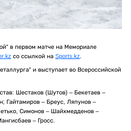
ой” в первом матче на Мемориале
er.kz
со ссылкой на
Sports.kz
.
еталлурга” и выступает во Всероссийской
тав: Шестаков (Шутов) – Бекетаев –
; Гайтамиров – Бреус, Ляпунов –
шетько, Симонов – Шайхмедденов –
Мангисбаев – Гросс.