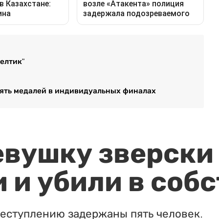
елтик"
 РК пять медалей в индивидуальных финалах
евушку зверски
 и убили в соб
реступлению задержаны пять человек.