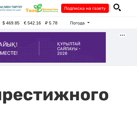
Подписка на газету
Погода
$
469.85
€
542.16
₽
5.78
 престижного