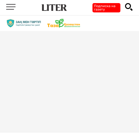
Подписка на
газету