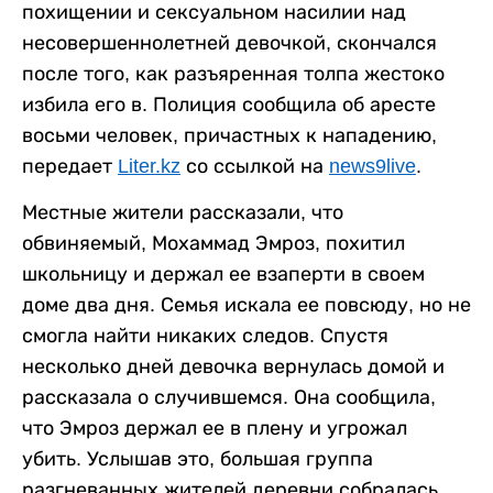
похищении и сексуальном насилии над
несовершеннолетней девочкой, скончался
после того, как разъяренная толпа жестоко
избила его в. Полиция сообщила об аресте
восьми человек, причастных к нападению,
передает
Liter.kz
со ссылкой на
news9live
.
Местные жители рассказали, что
обвиняемый, Мохаммад Эмроз, похитил
школьницу и держал ее взаперти в своем
доме два дня. Семья искала ее повсюду, но не
смогла найти никаких следов. Спустя
несколько дней девочка вернулась домой и
рассказала о случившемся. Она сообщила,
что Эмроз держал ее в плену и угрожал
убить. Услышав это, большая группа
разгневанных жителей деревни собралась,