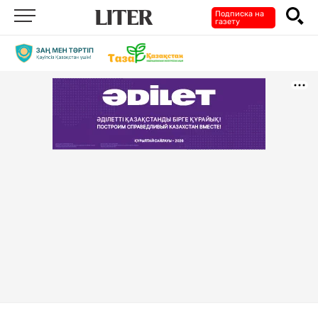
Подписка на
газету