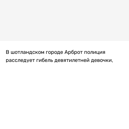
В шотландском городе Арброт полиция
расследует гибель девятилетней девочки,
которую нашли с тяжелыми травмами в
промышленной зоне, где семья разбила
палаточный лагерь. По подозрению в
убийстве ребенка задержан ее 35-летний
отец, передает
Liter.kz
со ссылкой на
The Sun
.
По данным полиции, семья из Западного
Йоркшира приехала в Арброт и разбила
палатку на территории заброшенной