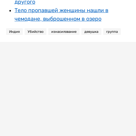
другого
Тело пропавшей женщины нашли в
чемодане, выброшенном в озеро
Индия
Убийство
изнасилование
девушка
группа