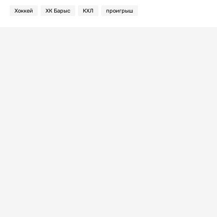
Хоккей
ХК Барыс
КХЛ
проигрыш