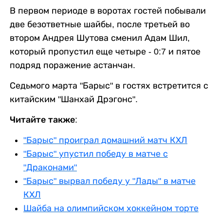
В первом периоде в воротах гостей побывали
две безответные шайбы, после третьей во
втором Андрея Шутова сменил Адам Шил,
который пропустил еще четыре - 0:7 и пятое
подряд поражение астанчан.
Седьмого марта "Барыс" в гостях встретится с
китайским "Шанхай Дрэгонс".
Читайте также:
"Барыс" проиграл домашний матч КХЛ
"Барыс" упустил победу в матче с
"Драконами"
"Барыс" вырвал победу у "Лады" в матче
КХЛ
Шайба на олимпийском хоккейном торте