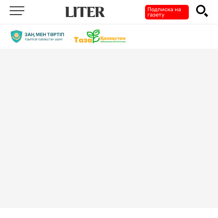
Подписка на
газету