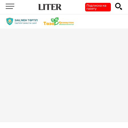
Подписка на
газету