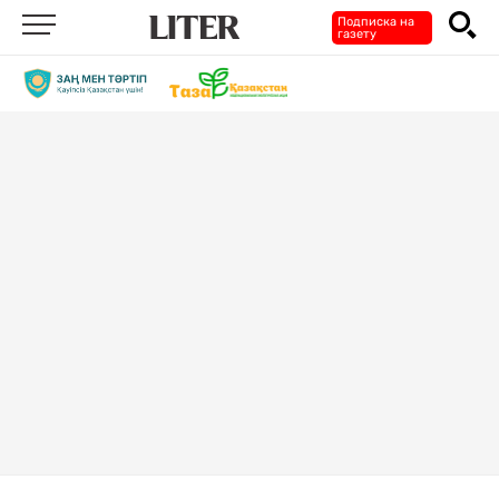
Подписка на
газету