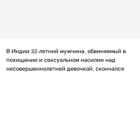
В Индии 32-летний мужчина, обвиняемый в
похищении и сексуальном насилии над
несовершеннолетней девочкой, скончался
после того, как разъяренная толпа жестоко
избила его в. Полиция сообщила об аресте
восьми человек, причастных к нападению,
передает
Liter.kz
со ссылкой на
news9live
.
Местные жители рассказали, что
обвиняемый, Мохаммад Эмроз, похитил
школьницу и держал ее взаперти в своем