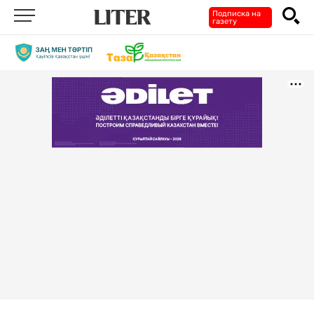
Подписка на
газету