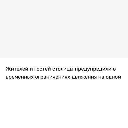
Жителей и гостей столицы предупредили о
временных ограничениях движения на одном
из самых загруженных проспектов города.
Причиной станут дорожные работы, которые
продлятся два дня, передает
Liter.kz
.
По информации городских служб, с 7 по 8
августа на проспекте Кабанбай батыра