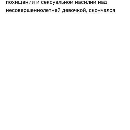
похищении и сексуальном насилии над
несовершеннолетней девочкой, скончался
после того, как разъяренная толпа жестоко
избила его в. Полиция сообщила об аресте
восьми человек, причастных к нападению,
передает
Liter.kz
со ссылкой на
news9live
.
Местные жители рассказали, что
обвиняемый, Мохаммад Эмроз, похитил
школьницу и держал ее взаперти в своем
доме два дня. Семья искала ее повсюду, но не
смогла найти никаких следов. Спустя
несколько дней девочка вернулась домой и
рассказала о случившемся. Она сообщила,
что Эмроз держал ее в плену и угрожал
убить. Услышав это, большая группа
разгневанных жителей деревни собралась,