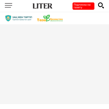
Подписка на
газету