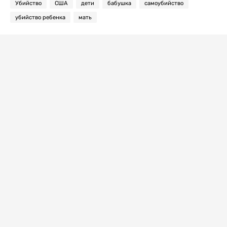
Убийство
США
дети
бабушка
самоубийство
убийство ребенка
мать