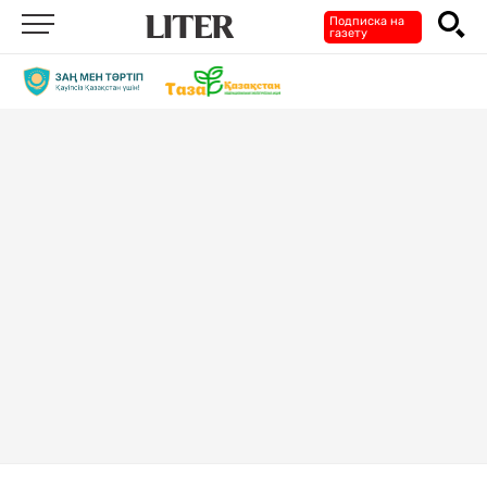
Подписка на
газету