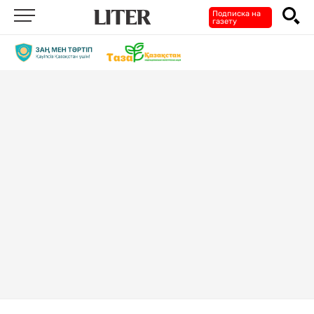
Подписка на
газету