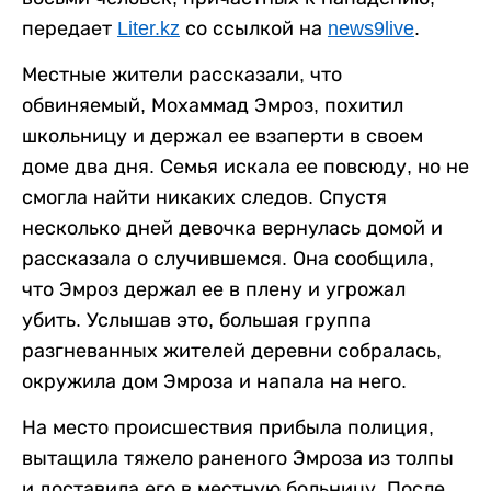
передает
Liter.kz
со ссылкой на
news9live
.
Местные жители рассказали, что
обвиняемый, Мохаммад Эмроз, похитил
школьницу и держал ее взаперти в своем
доме два дня. Семья искала ее повсюду, но не
смогла найти никаких следов. Спустя
несколько дней девочка вернулась домой и
рассказала о случившемся. Она сообщила,
что Эмроз держал ее в плену и угрожал
убить. Услышав это, большая группа
разгневанных жителей деревни собралась,
окружила дом Эмроза и напала на него.
На место происшествия прибыла полиция,
вытащила тяжело раненого Эмроза из толпы
и доставила его в местную больницу. После