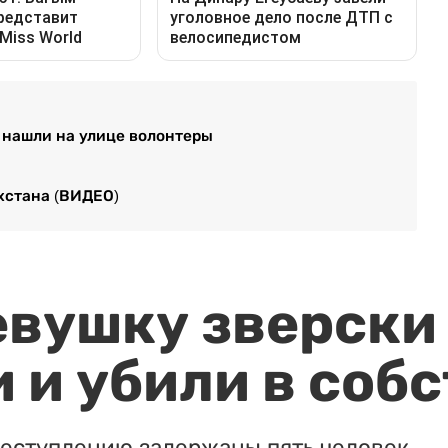
о нашли на улице волонтеры
хстана (ВИДЕО)
евушку зверски
 и убили в соб
реступлению задержаны пять человек.