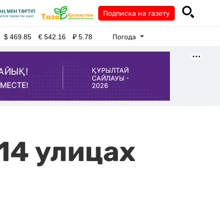
Подписка на газету
Погода
$
469.85
€
542.16
₽
5.78
 14 улицах