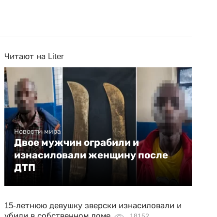
Читают на Liter
Новости мира
Двое мужчин ограбили и
изнасиловали женщину после
ДТП
15-летнюю девушку зверски изнасиловали и
убили в собственном доме
18152