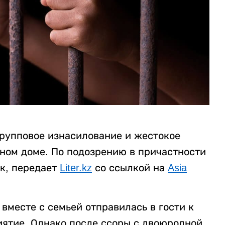
рупповое изнасилование и жестокое
нном доме. По подозрению в причастности
к, передает
Liter.kz
со ссылкой на
Asia
вместе с семьей отправилась в гости к
ятие. Однако после ссоры с двоюродной