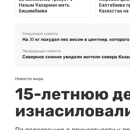
Следующая новость
На 30 кг похудел пес весом в центнер, которог
Предыдущая новость
Северное сияние увидели жители севера Каза
Новости мира
15-летнюю д
изнасиловали
По подозрению в причастности к п