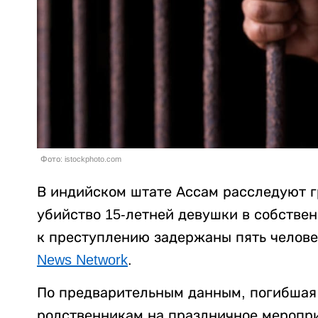
Фото: istockphoto.com
В индийском штате Ассам расследуют г
убийство 15-летней девушки в собстве
к преступлению задержаны пять челове
News Network
.
По предварительным данным, погибшая 
родственникам на праздничное меропри