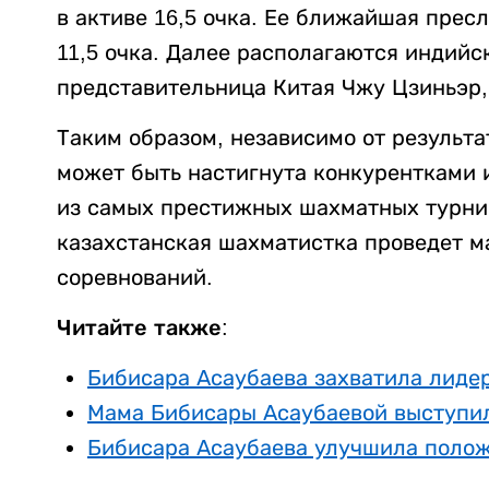
в активе 16,5 очка. Ее ближайшая пре
11,5 очка. Далее располагаются индий
представительница Китая Чжу Цзиньэр, 
Таким образом, независимо от результа
может быть настигнута конкурентками 
из самых престижных шахматных турни
казахстанская шахматистка проведет м
соревнований.
Читайте также:
Бибисара Асаубаева захватила лиде
Мама Бибисары Асаубаевой выступил
Бибисара Асаубаева улучшила полож