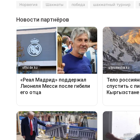
Норвегия
Шахматы
победа
шахматный турнир