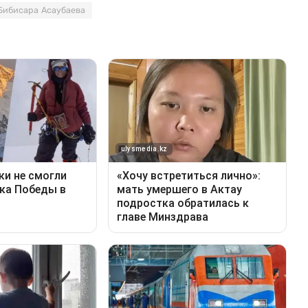
Бибисара Асаубаева