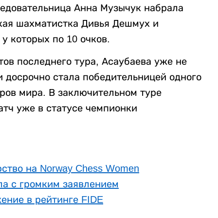
следовательница Анна Музычук набрала
ская шахматистка Дивья Дешмух и
у которых по 10 очков.
тов последнего тура, Асаубаева уже не
и досрочно стала победительницей одного
ров мира. В заключительном туре
атч уже в статусе чемпионки
рство на Norway Chess Women
а с громким заявлением
ение в рейтинге FIDE