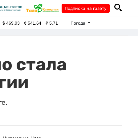
Подписка на газету
Погода
$
469.93
€
541.64
₽
5.71
о стала
гии
е.