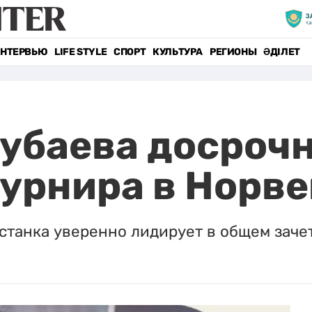
НТЕРВЬЮ
LIFE STYLE
СПОРТ
КУЛЬТУРА
РЕГИОНЫ
ӘДІЛЕТ
убаева досрочн
урнира в Норве
станка уверенно лидирует в общем зачет