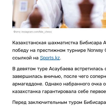
Фото: instagram.com/fide_chess
Казахстанская шахматистка Бибисара А
победу на престижном турнире Norway 
ссылкой на
Sports.kz
.
В девятом туре Асаубаева встретилась 
завершилась вничью, после чего сопер
армагеддоне. Однако набранного очка о
казахстанка гарантировала себе первое
Перед заключительным туром Бибисара 