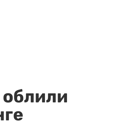
 облили
нге