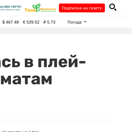
Подписка на газету
Погода
$
467.48
€
539.52
₽
5.73
сь в плей-
хматам