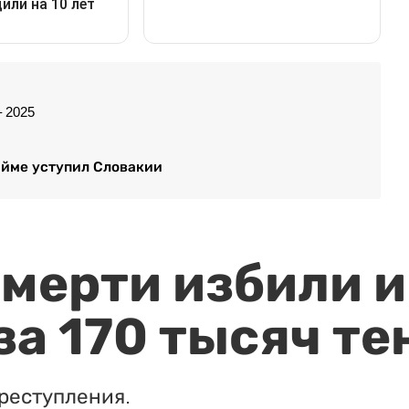
 2025
айме уступил Словакии
мерти избили и
за 170 тысяч те
реступления.