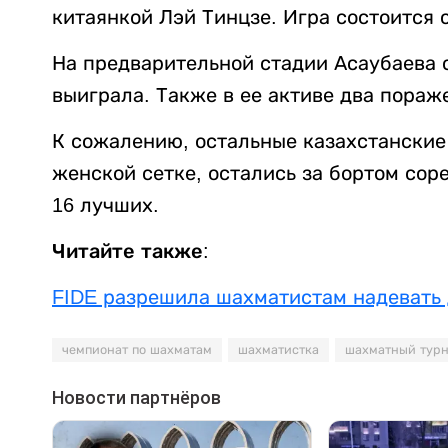
китаянкой Лэй Тинцзе. Игра состоится с
На предварительной стадии Асаубаева с
выиграла. Также в ее активе два пораж
К сожалению, остальные казахстанские 
женской сетке, остались за бортом сор
16 лучших.
Читайте также:
FIDE разрешила шахматистам надевать
чемпионат по шахматам
шахматистка
шахматный тур