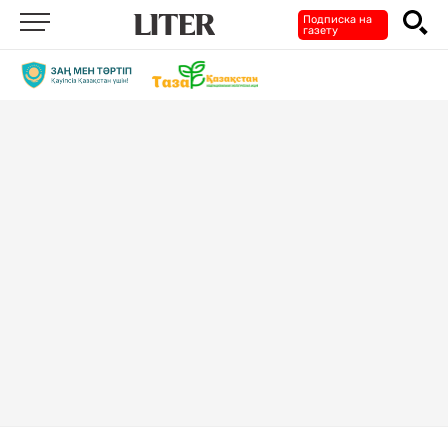
Подписка на
газету