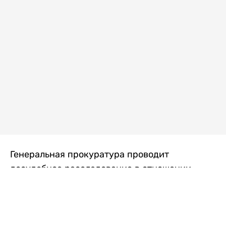
Генеральная прокуратура проводит
досудебное расследование в отношении
преступной группы, длительное время
занимавшейся экономической контрабандой
товаров из Китая в Казахстан, передает
Liter.kz
со ссылкой на Генпрокуратуру РК.