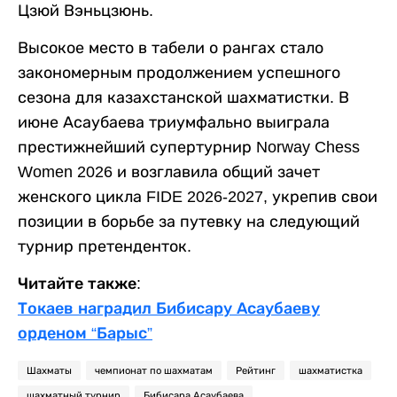
Цзюй Вэньцзюнь.
Высокое место в табели о рангах стало
закономерным продолжением успешного
сезона для казахстанской шахматистки. В
июне Асаубаева триумфально выиграла
престижнейший супертурнир Norway Chess
Women 2026 и возглавила общий зачет
женского цикла FIDE 2026-2027, укрепив свои
позиции в борьбе за путевку на следующий
турнир претенденток.
Читайте также:
Токаев наградил Бибисару Асаубаеву
орденом “Барыс”
Шахматы
чемпионат по шахматам
Рейтинг
шахматистка
шахматный турнир
Бибисара Асаубаева