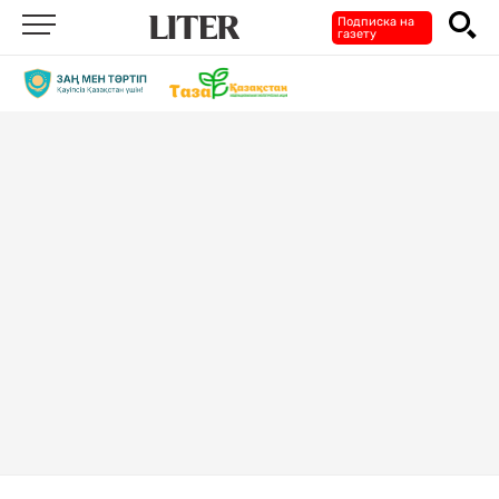
Подписка на
газету