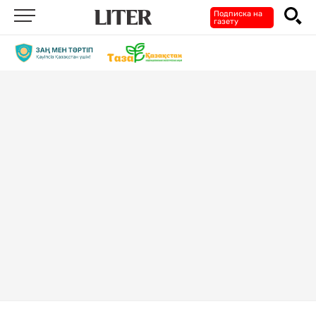
Подписка на
газету