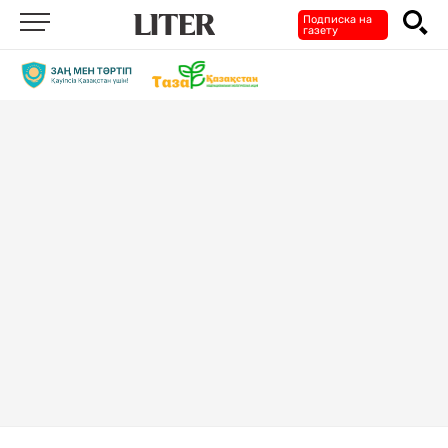
Подписка на
газету