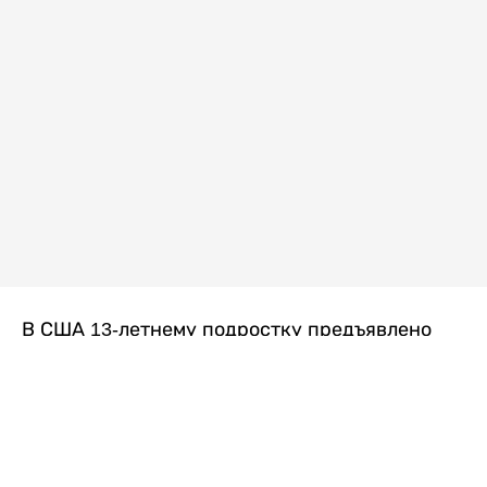
В США 13-летнему подростку предъявлено
обвинение в убийстве второй степени после
гибели его 14-летней сводной сестры. По
версии следствия, трагедия произошла
вскоре после ссоры между детьми, передает
Liter.kz
со ссылкой на
kmph.com
.