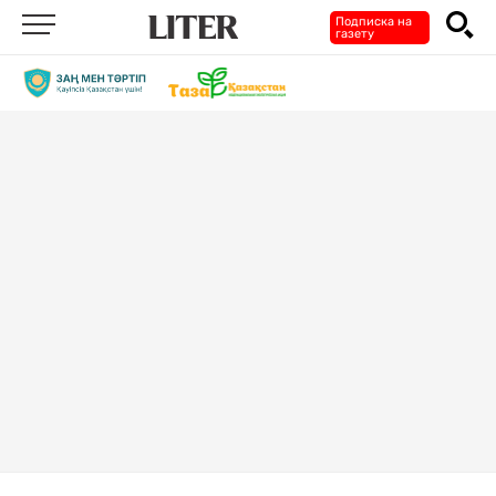
Подписка на
газету