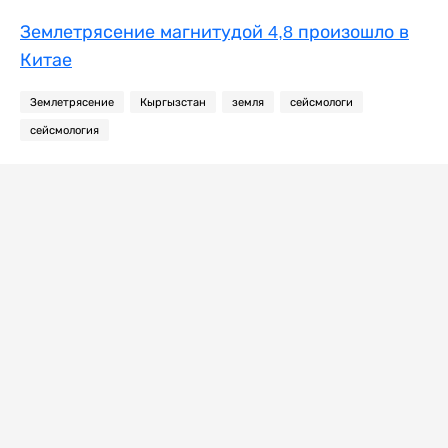
Землетрясение магнитудой 4,8 произошло в
Китае
Землетрясение
Кыргызстан
земля
сейсмологи
сейсмология