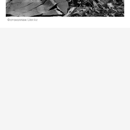
Фотоколлаж Liter.kz