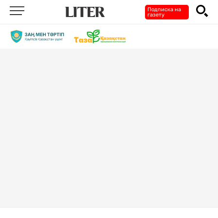
Подписка на
газету