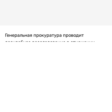
Генеральная прокуратура проводит
досудебное расследование в отношении
преступной группы, длительное время
занимавшейся экономической контрабандой
товаров из Китая в Казахстан, передает
Liter.kz
со ссылкой на Генпрокуратуру РК.
"Следствием установлено, что из 37
компаний, только по двум
аффилированным предприятиям
"Metlink" и "Urban Green" участниками
ОПГ причинен ущерб государству