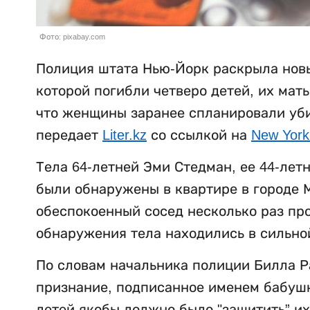
Фото: pixabay.com
Полиция штата Нью-Йорк раскрыла новы
которой погибли четверо детей, их мат
что женщины заранее спланировали убий
передает
Liter.kz
со ссылкой на
New York
Тела 64-летней Эми Стедман, ее 44-лет
были обнаружены в квартире в городе М
обеспокоенный сосед несколько раз пр
обнаружения тела находились в сильно
По словам начальника полиции Билла Р
признание, подписанное именем бабушки
детей якобы должно было "защитить” их