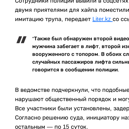
Сотрудники полиции вывили в соцсетях 
двумя приятелями для хайпа поместили
имитацию трупа, передает
Liter.kz
со сс
“Также был обнаружен второй видео
мужчина забегает в лифт, второй и
вооруженного с топором. В обоих с
случайных пассажиров лифта сильны
говорится в сообщении полиции.
В ведомстве подчеркнули, что подобны
нарушают общественный порядок и могу
Все участники были установлены, заде
Согласно решению суда, инициатору наз
остальным — по 15 суток.