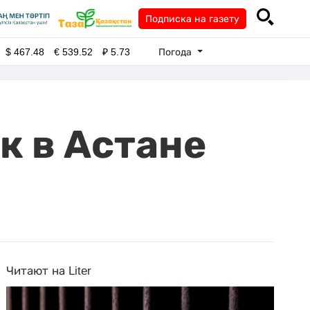
Подписка на газету
Погода
$
467.48
€
539.52
₽
5.73
к в Астане
Читают на Liter