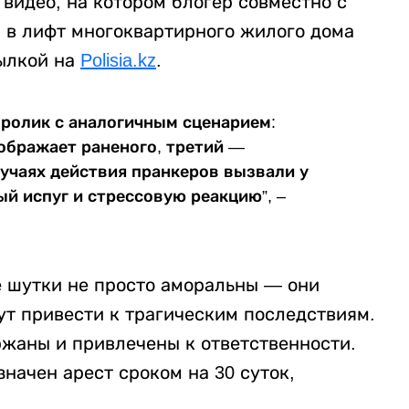
видео, на котором блогер совместно с
 в лифт многоквартирного жилого дома
ылкой на
Polisia.kz
.
ролик с аналогичным сценарием:
зображает раненого, третий —
лучаях действия пранкеров вызвали у
й испуг и стрессовую реакцию”, –
е шутки не просто аморальны — они
т привести к трагическим последствиям.
ржаны и привлечены к ответственности.
начен арест сроком на 30 суток,