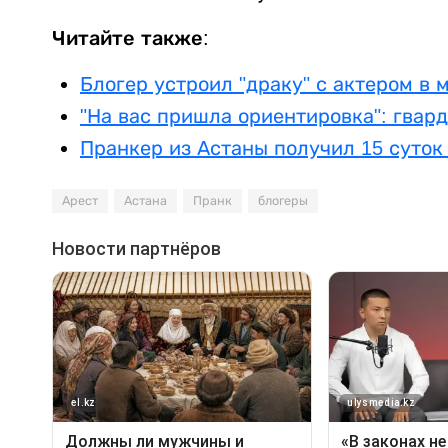
Читайте также:
Блогер устроил "драку" с актером в 
"На вас пришла ориентировка": гвар
Пранкер из Астаны получил 15 суток
Арест
Астана
Пранк
блогеры