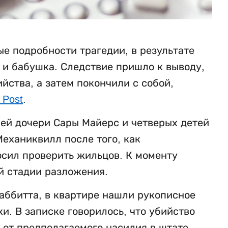
е подробности трагедии, в результате
ь и бабушка. Следствие пришло к выводу,
ства, а затем покончили с собой,
 Post
.
ней дочери Сары Майерс и четверых детей
еханиквилл после того, как
осил проверить жильцов. К моменту
й стадии разложения.
аббитта, в квартире нашли рукописное
. В записке говорилось, что убийство
 от предполагаемого насилия в штате