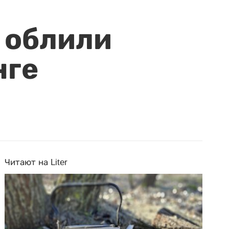
 облили
нге
Читают на Liter