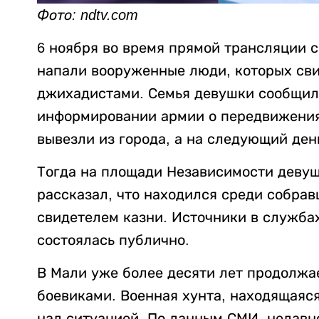
Фото: ndtv.com
6 ноября во время прямой трансляции 
напали вооруженные люди, которых св
джихадистами. Семья девушки сообщила
информировании армии о передвижения
вывезли из города, а на следующий ден
Тогда на площади Независимости девуш
рассказал, что находился среди собра
свидетелем казни. Источники в службах
состоялась публично.
В Мали уже более десяти лет продолжа
боевиками. Военная хунта, находящаяся
над ситуацией. По данным СМИ, недавно