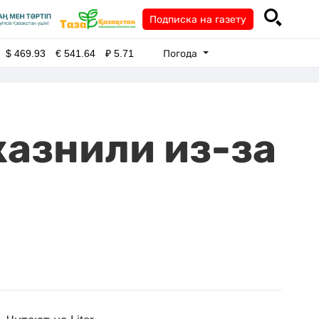
Подписка на газету
Погода
$
469.93
€
541.64
₽
5.71
казнили из-за