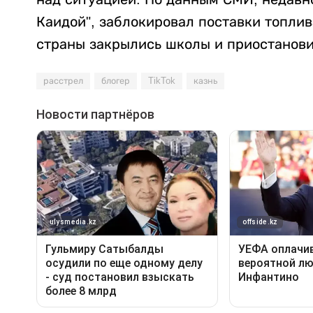
Каидой", заблокировал поставки топлива
страны закрылись школы и приостанови
расстрел
блогер
TikTok
казнь