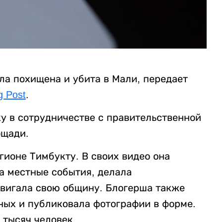
а похищена и убита в Мали, передает
g Post
.
 в сотрудничестве с правительственной
ощади.
гионе Тимбукту. В своих видео она
а местные события, делала
вигала свою общину. Блогерша также
ых и публиковала фотографии в форме.
 тысяч человек.