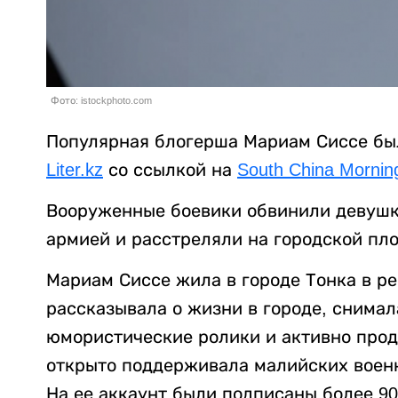
Фото: istockphoto.com
Популярная блогерша Мариам Сиссе был
Liter.kz
со ссылкой на
South China Mornin
Вооруженные боевики обвинили девушку
армией и расстреляли на городской пл
Мариам Сиссе жила в городе Тонка в ре
рассказывала о жизни в городе, снимал
юмористические ролики и активно прод
открыто поддерживала малийских военн
На ее аккаунт были подписаны более 90