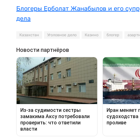
Блогеры Ерболат Жанабылов и его супр
дела
Казахстан
Уголовное дело
Казино
блогер
азарт