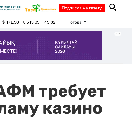
Подписка на газету
Погода
$
471.98
€
543.39
₽
5.82
 АФМ требует
кламу казино