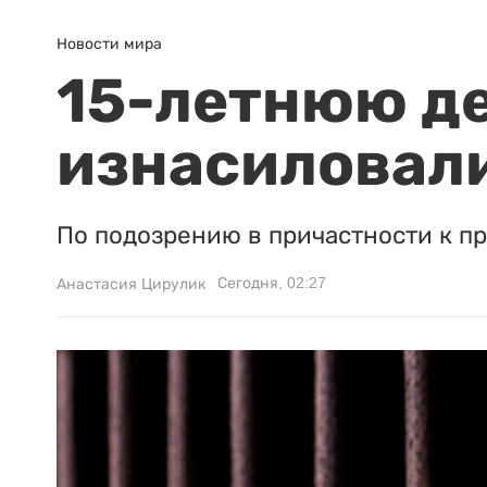
Новости мира
15-летнюю д
изнасиловали
По подозрению в причастности к п
Сегодня, 02:27
Анастасия Цирулик