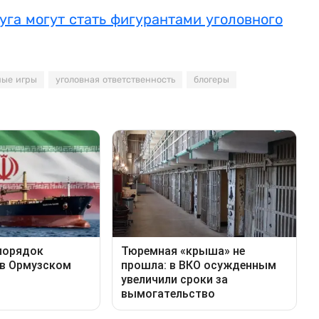
уга могут стать фигурантами уголовного
ные игры
уголовная ответственность
блогеры