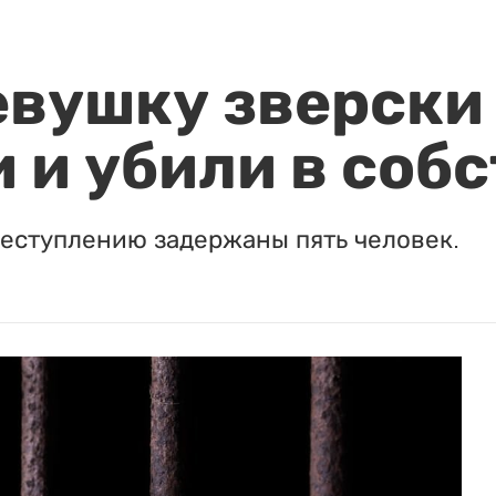
евушку зверски
 и убили в соб
реступлению задержаны пять человек.