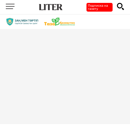
Подписка на
газету