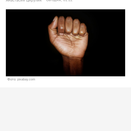
Анастасия Цирулик
Фото: pixabay.com