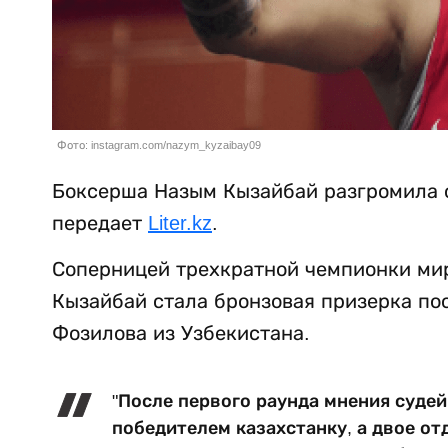
Фото: instagram.com/nazym_kyzaibay09
Боксерша Назым Кызайбай разгромила с
передает
Liter.kz
.
Соперницей трехкратной чемпионки ми
Кызайбай стала бронзовая призерка по
Фозилова из Узбекистана.
"После первого раунда мнения судей
победителем казахстанку, а двое от