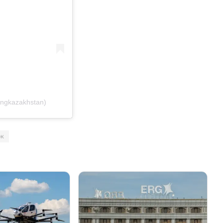
ingkazakhstan)
ок