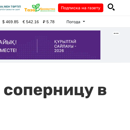
Подписка на газету
Погода
$
469.85
€
542.16
₽
5.78
 соперницу в