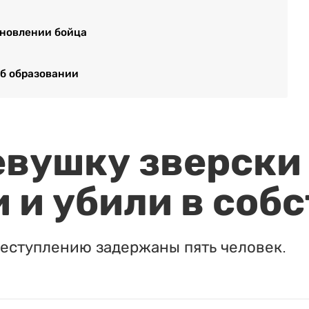
ановлении бойца
б образовании
евушку зверски
 и убили в соб
реступлению задержаны пять человек.