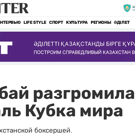
НТЕРВЬЮ
LIFE STYLE
СПОРТ
КУЛЬТУРА
РЕГИОНЫ
ӘДІЛЕТ
ай разгромила
аль Кубка мира
ахстанской боксершей.