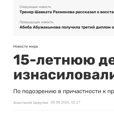
Следующая новость
Тренер Шавката Рахмонова рассказал о восст
Предыдущая новость
Абиба Абужакынова получила третий диплом о
Новости мира
15-летнюю д
изнасиловали
По подозрению в причастности к п
05.08.2026, 02:27
Анастасия Цирулик