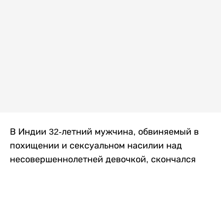
В Индии 32-летний мужчина, обвиняемый в
похищении и сексуальном насилии над
несовершеннолетней девочкой, скончался
после того, как разъяренная толпа жестоко
избила его в. Полиция сообщила об аресте
восьми человек, причастных к нападению,
передает
Liter.kz
со ссылкой на
news9live
.