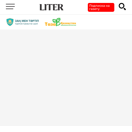
Подписка на
газету