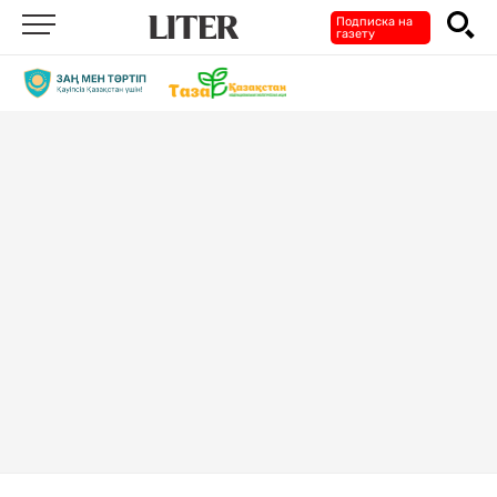
Подписка на
газету